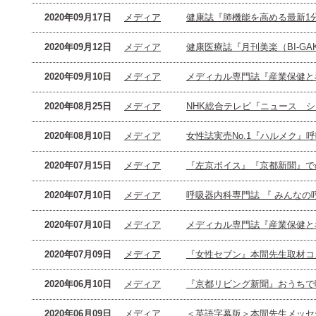
2020年09月17日
メディア
健康誌『肺機能を高める最新1
2020年09月12日
メディア
健康医療誌『月刊美楽（BI-GA
2020年09月10日
メディア
メディカル専門誌『産業保健と
2020年08月25日
メディア
NHK総合テレビ『ニュース 
2020年08月10日
メディア
女性誌実売No.1『ハルメク』
2020年07月15日
メディア
『左京ボイス』『京都新聞』で
2020年07月10日
メディア
呼吸器内科専門誌 『 みんなの呼
2020年07月10日
メディア
メディカル専門誌『産業保健と
2020年07月09日
メディア
『女性セブン』本間先生取材コ
2020年06月10日
メディア
『京都リビング新聞』おうちで
2020年06月09日
メディア
＜英語字幕版＞本間先生メッセ