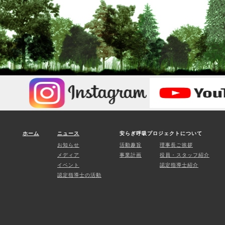
ホーム
ニュース
安らぎ呼吸プロジェクトについて
お知らせ
活動趣旨
理事長ご挨拶
メディア
事業計画
役員・スタッフ紹介
イベント
認定指導士紹介
認定指導士の活動