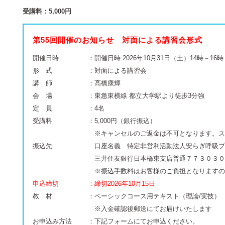
受講料：5,000円
第55回開催のお知らせ 対面による講習会形式
開催日時
：開催日時:2026年10月31日（土）14時－16時
形 式
：対面による講習会
講 師
：髙橋康輝
会 場
：東急東横線 都立大学駅より徒歩3分強
定 員
：4名
受講料
：5,000円（銀行振込）
※キャンセルのご返金は不可となります。ス
振込先
口座名義 特定非営利活動法人安らぎ呼吸プ
三井住友銀行日本橋東支店普通７７３０３０
※振込手数料はお客様のご負担となりますの
申込締切
：締切2026年10月15日
教 材
：ベーシックコース用テキスト（理論/実技）
※入金確認後郵送にてお届けいたします
お申込み方法
：下記フォームにてお申込ください。